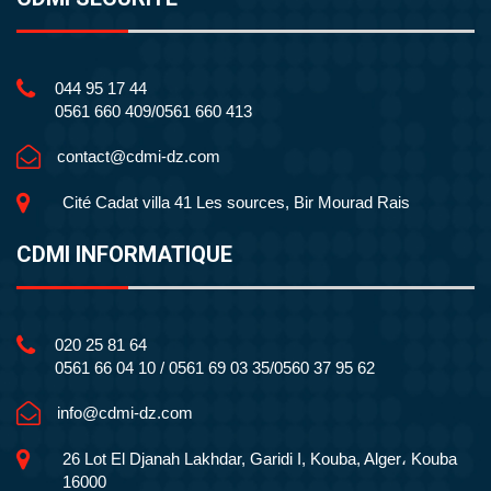
044 95 17 44
0561 660 409/0561 660 413
contact@cdmi-dz.com
Cité Cadat villa 41 Les sources, Bir Mourad Rais
CDMI INFORMATIQUE
020 25 81 64
0561 66 04 10 / 0561 69 03 35/0560 37 95 62
info@cdmi-dz.com
26 Lot El Djanah Lakhdar, Garidi I, Kouba, Alger، Kouba
16000