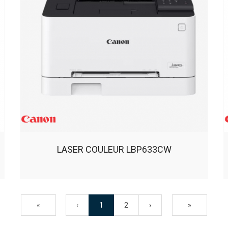
LASER COULEUR LBP633CW
«
‹
1
2
›
»