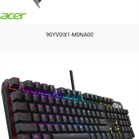
90YV0IX1-M0NA00