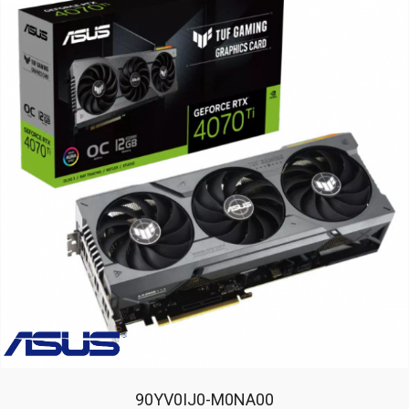
90YV0IJ0-M0NA00