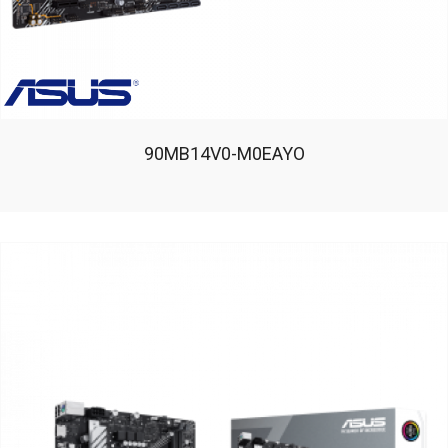
90MB14V0-M0EAYO