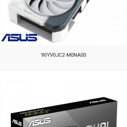
90YV0JC2-M0NA00