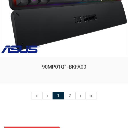
90MP01Q1-BKFA00
«
‹
1
2
›
»