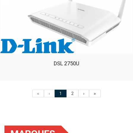
DSL 2750U
«
‹
1
2
›
»