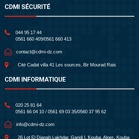
CDMI SÉCURITÉ
044 95 17 44
0561 660 409/0561 660 413
contact@cdmi-dz.com
Cité Cadat villa 41 Les sources, Bir Mourad Rais
CDMI INFORMATIQUE
020 25 81 64
0561 66 04 10 / 0561 69 03 35/0560 37 95 62
info@cdmi-dz.com
26 Lot El Djanah Lakhdar, Garidi I, Kouba, Alger، Kouba