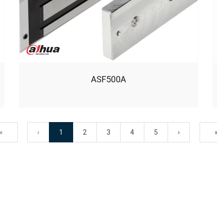
ASF500A
«
‹
1
2
3
4
5
›