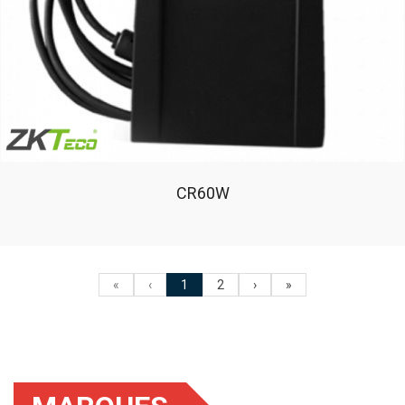
CR60W
«
‹
1
2
›
»