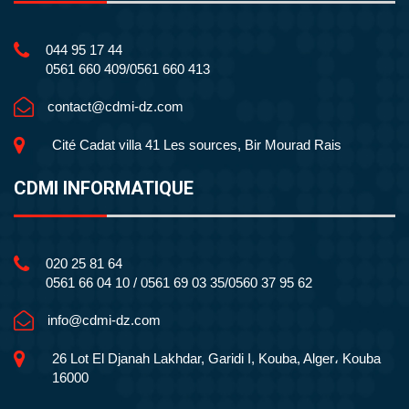
044 95 17 44
0561 660 409/0561 660 413
contact@cdmi-dz.com
Cité Cadat villa 41 Les sources, Bir Mourad Rais
CDMI INFORMATIQUE
020 25 81 64
0561 66 04 10 / 0561 69 03 35/0560 37 95 62
info@cdmi-dz.com
26 Lot El Djanah Lakhdar, Garidi I, Kouba, Alger، Kouba
16000