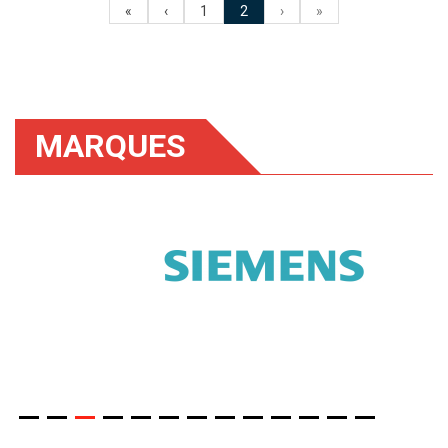
«
‹
1
2
›
»
MARQUES