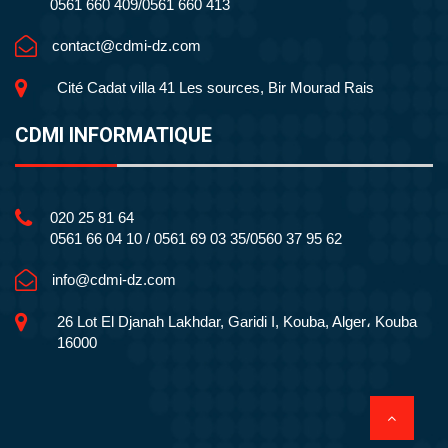
0561 660 409/0561 660 413
contact@cdmi-dz.com
Cité Cadat villa 41 Les sources, Bir Mourad Rais
CDMI INFORMATIQUE
020 25 81 64
0561 66 04 10 / 0561 69 03 35/0560 37 95 62
info@cdmi-dz.com
26 Lot El Djanah Lakhdar, Garidi I, Kouba, Alger، Kouba
16000