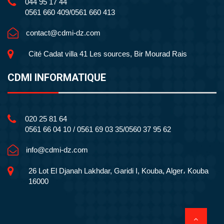
044 95 17 44
0561 660 409/0561 660 413
contact@cdmi-dz.com
Cité Cadat villa 41 Les sources, Bir Mourad Rais
CDMI INFORMATIQUE
020 25 81 64
0561 66 04 10 / 0561 69 03 35/0560 37 95 62
info@cdmi-dz.com
26 Lot El Djanah Lakhdar, Garidi I, Kouba, Alger، Kouba
16000