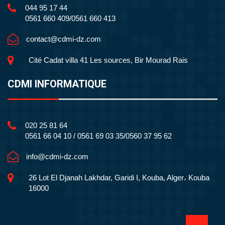
044 95 17 44
0561 660 409/0561 660 413
contact@cdmi-dz.com
Cité Cadat villa 41 Les sources, Bir Mourad Rais
CDMI INFORMATIQUE
020 25 81 64
0561 66 04 10 / 0561 69 03 35/0560 37 95 62
info@cdmi-dz.com
26 Lot El Djanah Lakhdar, Garidi I, Kouba, Alger، Kouba
16000