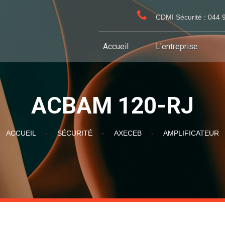
CDMI Sécurité : 044 
Accueil
L'entreprise
ACBAM 120-RJ
ACCUEIL
-
SÉCURITÉ
-
AXECEB
-
AMPLIFICATEUR