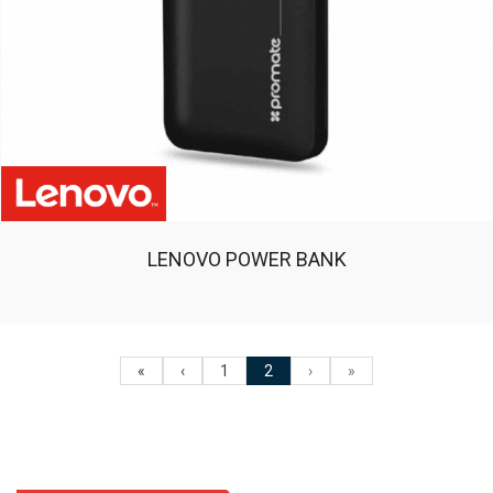
LENOVO POWER BANK
«
‹
1
2
›
»